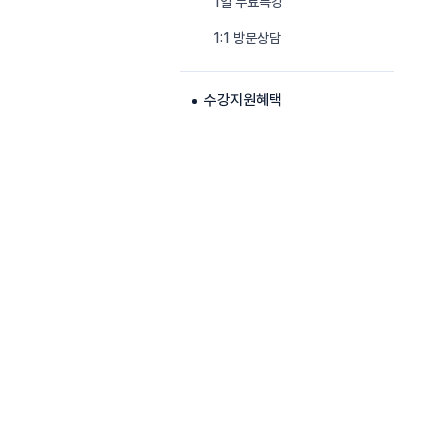
1일 무료특강
1:1 방문상담
수강지원혜택