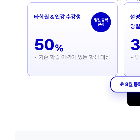
타학원 & 인강 수강생
설명
당일 등록
한정
당일
50
%
• 기존 학습 이력이 있는 학생 대상
• 
🎉 8월 등