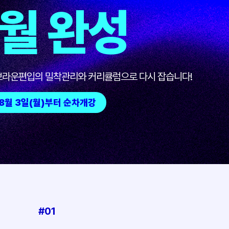
월 완성
 브라운편입의 밀착관리와 커리큘럼으로 다시 잡습니다!
8월 3일(월)부터 순차개강
#01