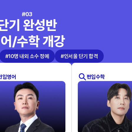
#03
단기 완성반
어/수학 개강
#10명 내외 소수 정예
#인서울 단기 합격
편입영어
편입수학