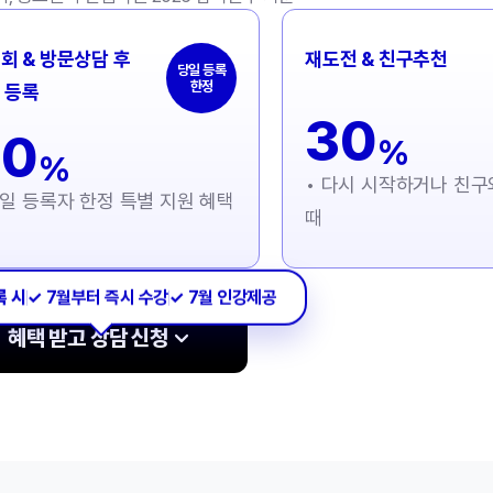
회 & 방문상담 후
재도전 & 친구추천
당일 등록
한정
 등록
30
30
%
%
• 다시 시작하거나 친구
당일 등록자 한정 특별 지원 혜택
때
록 시
✓ 7월부터 즉시 수강
✓ 7월 인강제공
혜택 받고 상담 신청