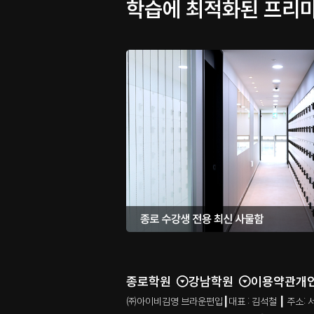
학습에 최적화된 프리미
종로학원
강남학원
이용약관
개
㈜아이비김영 브라운편입┃대표 : 김석철 ┃ 주소: 서울특별시