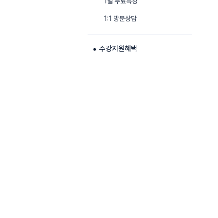
1일 무료특강
1:1 방문상담
수강지원혜택