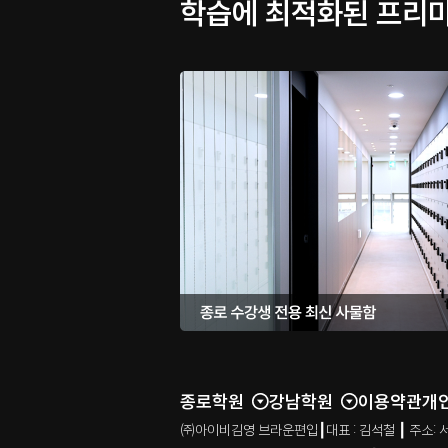
학습에 최적화된 프리미
종로학원
강남학원
이용약관
개
㈜아이비김영 브라운편입┃대표 : 김석철 ┃ 주소: 서울특별시