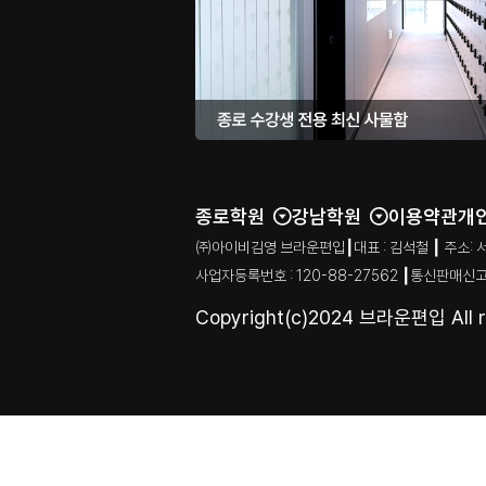
종로학원
강남학원
이용약관
개
㈜아이비김영 브라운편입┃대표 : 김석철 ┃ 주소: 서울특별시
사업자등록번호 : 120-88-27562 ┃통신판매신고
Copyright(c)2024 브라운편입 All ri