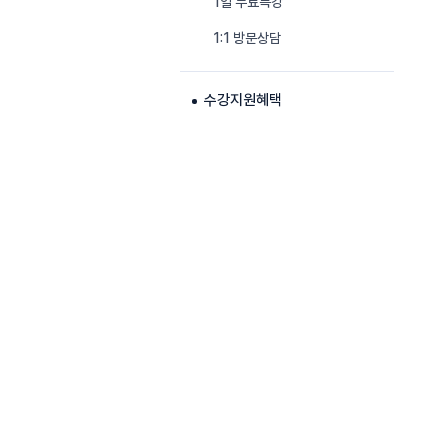
1일 무료특강
1:1 방문상담
수강지원혜택