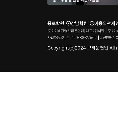
종로학원
강남학원
이용약관
개
㈜아이비김영 브라운편입┃대표 : 김석철 ┃ 주소: 서울특별시
사업자등록번호 : 120-88-27562 ┃통신판매신고
Copyright(c)2024 브라운편입 All ri