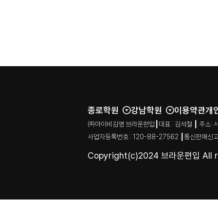
종로학원
강남학원
이용약관
개
㈜아이비김영 브라운편입┃대표 : 김석철 ┃ 주소: 서울특별시
사업자등록번호 : 120-88-27562 ┃통신판매신고
Copyright(c)2024 브라운편입 All ri