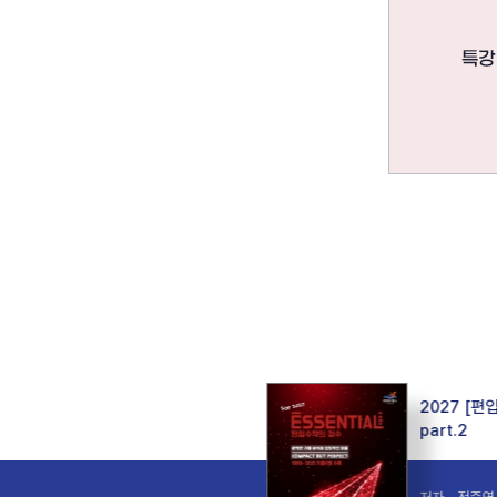
7 공식 Zip Series 3. 다변수
2027 [
적분
part.2