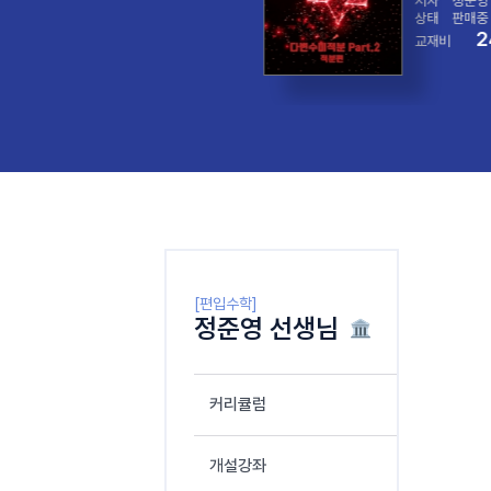
정준영
저자
정준영
제작중
상태
판매중
20,000
2
비
원
교재비
[편입수학]
정준영 선생님
커리큘럼
개설강좌