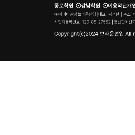
종로학원
강남학원
이용약관
개
㈜아이비김영 브라운편입┃대표 : 김석철 ┃ 주소: 서울특별시
사업자등록번호 : 120-88-27562 ┃통신판매신고
Copyright(c)2024 브라운편입 All ri