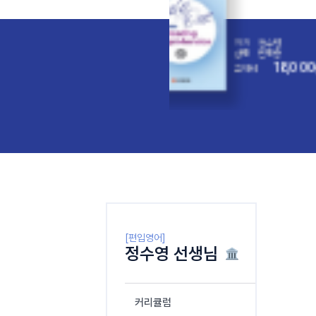
정수영
저자
정수영
판매중
상태
판매중
18,000
1
비
원
교재비
[편입영어]
정수영 선생님
커리큘럼