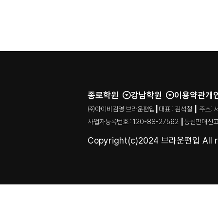
종로학원
강남학원
이용약관
개
㈜아이비김영 브라운편입┃대표 : 김석철 ┃ 주소: 서울특별시
사업자등록번호 : 120-88-27562 ┃통신판매신고
Copyright(c)2024 브라운편입 All ri