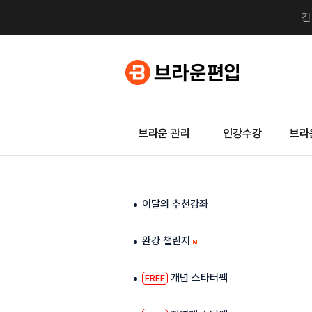
브라운 관리
인강수강
브라
이달의 추천강좌
완강 챌린지
개념 스타터팩
FREE