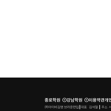
종로학원
강남학원
이용약관
개
㈜아이비김영 브라운편입┃대표 : 김석철 ┃ 주소: 서울특별시