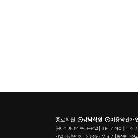
종로학원
강남학원
이용약관
개
㈜아이비김영 브라운편입┃대표 : 김석철 ┃ 주소: 서울특별시
사업자등록번호 : 120-88-27562 ┃통신판매신고