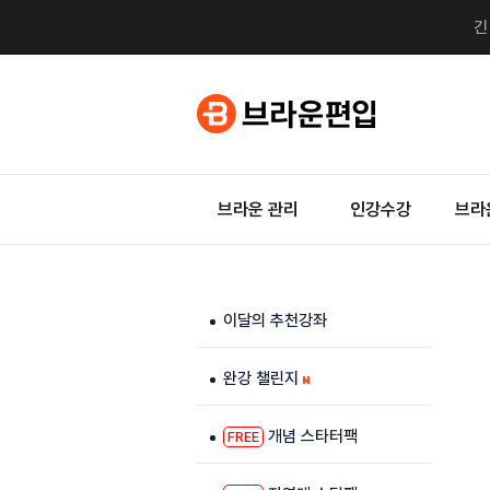
브라운 관리
인강수강
브라
이달의 추천강좌
완강 챌린지
개념 스타터팩
FREE