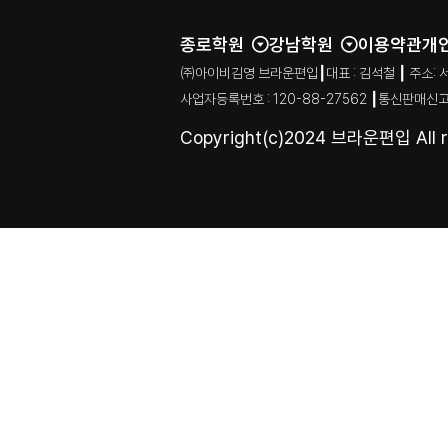
종로학원
강남학원
이용약관
개
㈜아이비김영 브라운편입┃대표 : 김석철 ┃ 주소: 서울특별시
사업자등록번호 : 120-88-27562 ┃통신판매신고
Copyright(c)2024 브라운편입 All ri