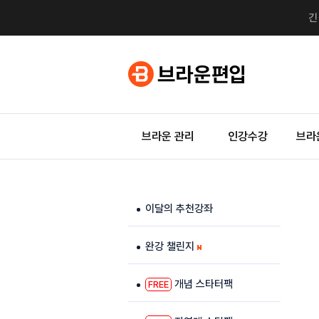
브라운 관리
인강수강
브라
이달의 추천강좌
완강 챌린지
개념 스타터팩
FREE