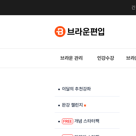
브라운 관리
인강수강
브라
이달의 추천강좌
완강 챌린지
개념 스타터팩
FREE