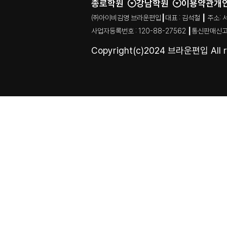
종로학원
강남학원
이용약관
개
㈜아이비김영 브라운편입┃대표 : 김석철 ┃ 주소: 서울특별시
사업자등록번호 : 120-88-27562 ┃통신판매신고
Copyright(c)2024 브라운편입 All ri