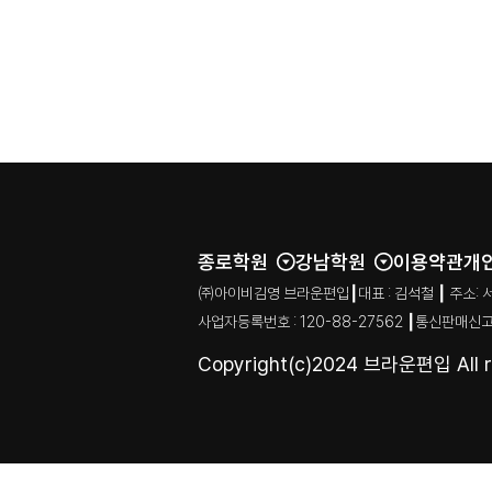
종로학원
강남학원
이용약관
개
㈜아이비김영 브라운편입┃대표 : 김석철 ┃ 주소: 서울특별시
사업자등록번호 : 120-88-27562 ┃통신판매신고
Copyright(c)2024 브라운편입 All ri