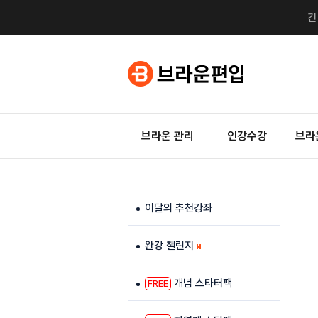
브라운 관리
인강수강
브라
이달의 추천강좌
완강 챌린지
개념 스타터팩
FREE