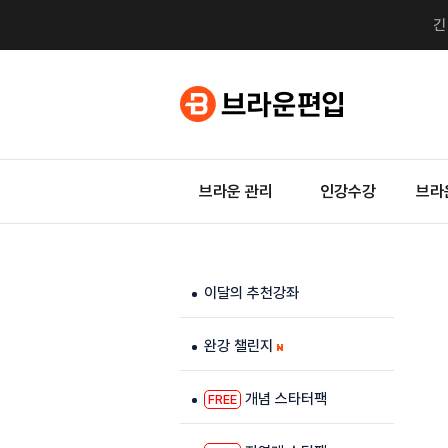
브라운 관리
인강수강
브라
이달의 추천강좌
완강 챌린지
개념 스타터팩
FREE