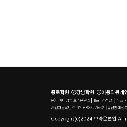
종로학원
강남학원
이용약관
개
㈜아이비김영 브라운편입┃대표 : 김석철 ┃ 주소: 서울특별시
사업자등록번호 : 120-88-27562 ┃통신판매신고
Copyright(c)2024 브라운편입 All ri