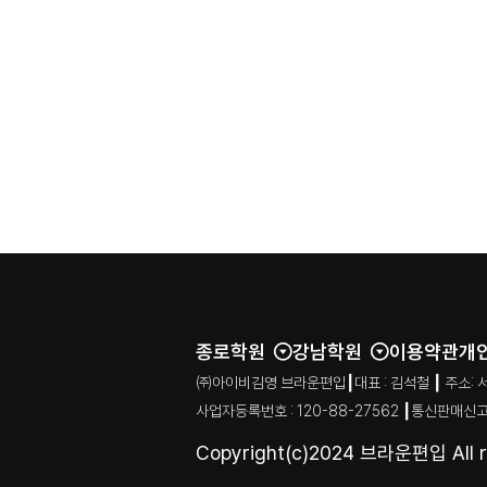
종로학원
강남학원
이용약관
개
㈜아이비김영 브라운편입┃대표 : 김석철 ┃ 주소: 서울특별시
사업자등록번호 : 120-88-27562 ┃통신판매신고
Copyright(c)2024 브라운편입 All ri