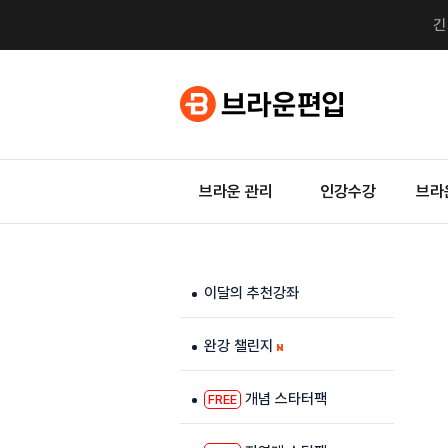
브라운 관리
인강수강
브라
이달의 추천강좌
완강 챌린지
개념 스타터팩
FREE