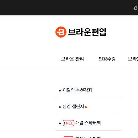
브라운 관리
인강수강
브라
이달의 추천강좌
완강 챌린지
개념 스타터팩
FREE