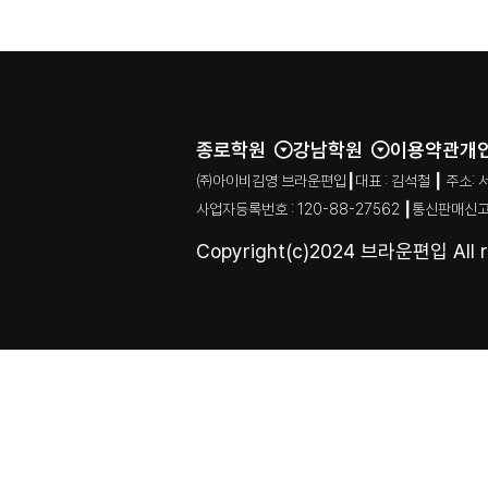
종로학원
강남학원
이용약관
개
㈜아이비김영 브라운편입┃대표 : 김석철 ┃ 주소: 서울특별시
사업자등록번호 : 120-88-27562 ┃통신판매신고
Copyright(c)2024 브라운편입 All ri