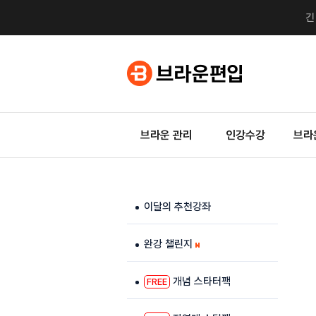
브라운 관리
인강수강
브라
이달의 추천강좌
완강 챌린지
개념 스타터팩
FREE