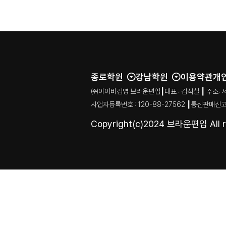
종로학원
강남학원
이용약관
개
㈜아이비김영 브라운편입┃대표 : 김석철 ┃ 주소: 서울특별시
사업자등록번호 : 120-88-27562 ┃통신판매신고
Copyright(c)2024 브라운편입 All ri