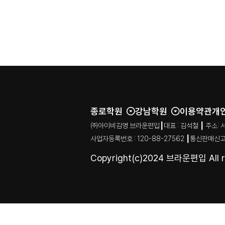
종로학원
강남학원
이용약관
개
㈜아이비김영 브라운편입┃대표 : 김석철 ┃ 주소: 서울특별시
사업자등록번호 : 120-88-27562 ┃통신판매신고
Copyright(c)2024 브라운편입 All ri