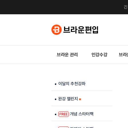
브라운 관리
인강수강
브라
이달의 추천강좌
완강 챌린지
개념 스타터팩
FREE