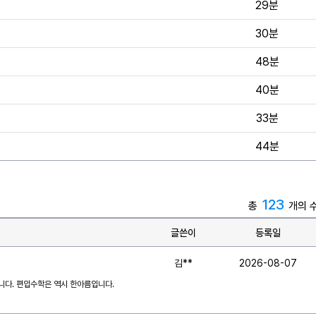
29분
30분
48분
40분
33분
44분
123
총
개의 
글쓴이
등록일
김**
2026-08-07
니다. 편입수학은 역시 한아름입니다.