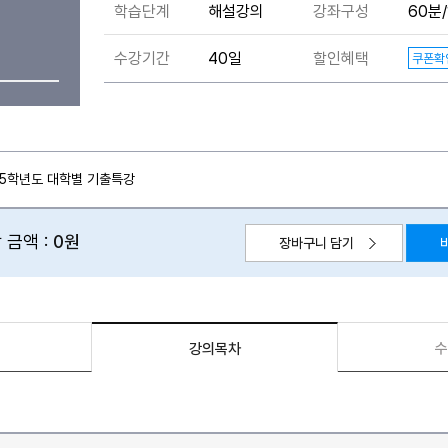
학습단계
해설강의
강좌구성
60분/
수강기간
40일
할인혜택
쿠폰확
025학년도 대학별 기출특강
 금액 :
0원
장바구니 담기
수
강의목차