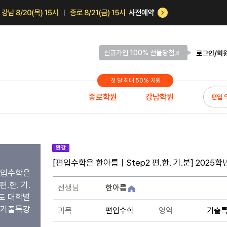
신규가입 100% 선물당첨♬
로그인/회
첫 달 최대 50% 지원
종로학원
강남학원
편입 
완강
[편입수학은 한아름ㅣStep2 편.한. 기.분] 202
편입수학은
.한. 기.
선생님
한아름
년도 대학별
기출특강
과목
편입수학
영역
기출