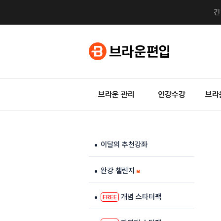
브라운 관리
인강수강
브라
이달의 추천강좌
완강 챌린지
개념 스타터팩
FREE