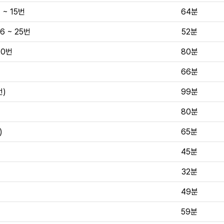
~ 15번
64분
6 ~ 25번
52분
20번
80분
66분
번)
99분
80분
)
65분
45분
32분
49분
59분