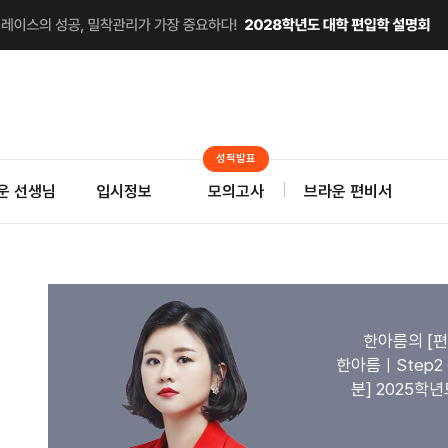
성적발표
운 선생님
입시정보
모의고사
브라운 편비서
한아름의 [
한아름ㅣStep2 편
분] 2025학