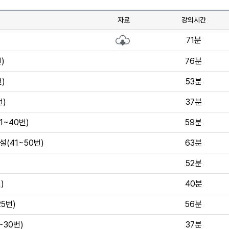
자료
강의시간
)
71분
)
76분
번)
53분
번)
37분
1~40번)
59분
설(41~50번)
63분
52분
)
40분
25번)
56분
~30번)
37분