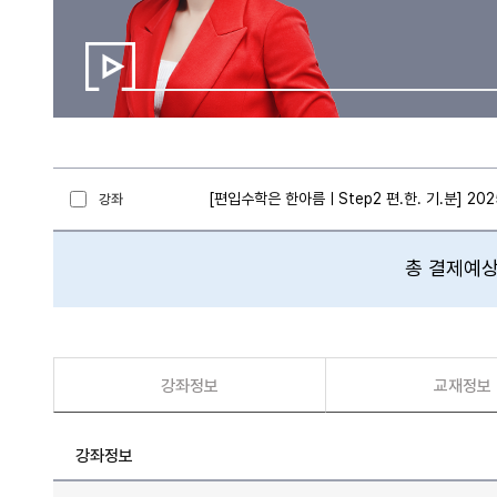
[편입수학은 한아름ㅣStep2 편.한. 기.분] 2
강좌
총 결제예상
강좌정보
교재정보
강좌정보