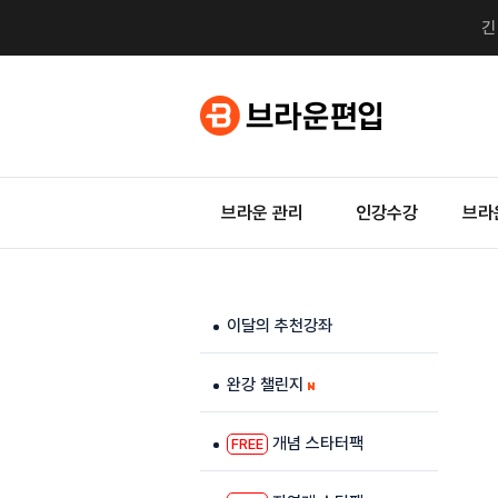
브라운 관리
인강수강
브라
이달의 추천강좌
완강 챌린지
개념 스타터팩
FREE