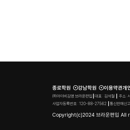
종로학원
강남학원
이용약관
개
㈜아이비김영 브라운편입┃대표 : 김석철 ┃ 주소: 서울특별시
사업자등록번호 : 120-88-27562 ┃통신판매신고
Copyright(c)2024 브라운편입 All ri