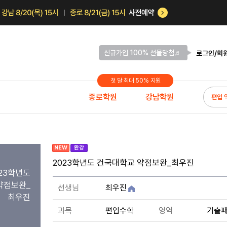
신규가입 100% 선물당첨♬
로그인/회
첫 달 최대 50% 지원
종로학원
강남학원
편입 
NEW
완강
2023학년도 건국대학교 약점보완_최우진
23학년도
약점보완_
선생님
최우진
최우진
과목
편입수학
영역
기출