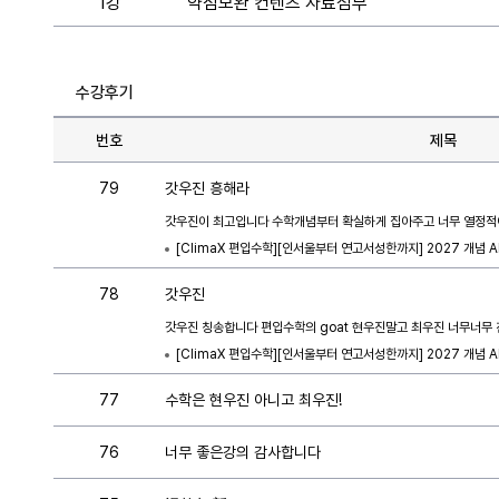
1강
약점보완 컨텐츠 자료첨부
수강후기
번호
제목
79
갓우진 흥해라
갓우진이 최고입니다 수학개념부터 확실하게 집아주고 너무 열정적
[ClimaX 편입수학][인서울부터 연고서성한까지] 2027 개념 AL
78
갓우진
갓우진 칭송합니다 편입수학의 goat 현우진말고 최우진 너무너무
[ClimaX 편입수학][인서울부터 연고서성한까지] 2027 개념 AL
77
수학은 현우진 아니고 최우진!
76
너무 좋은강의 감사합니다