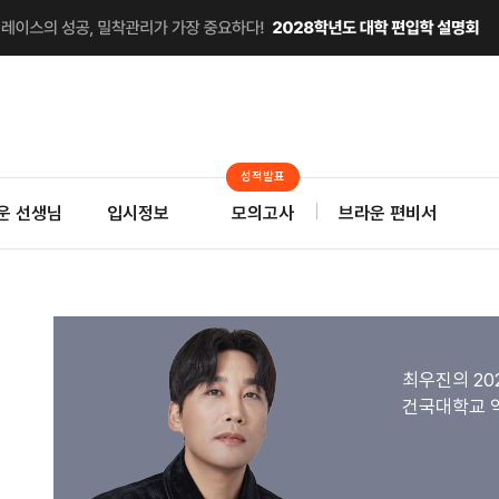
성적발표
운 선생님
입시정보
모의고사
브라운 편비서
최우진의 20
건국대학교 