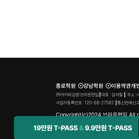
종로학원
강남학원
이용약관
개
㈜아이비김영 브라운편입┃대표 : 김석철 ┃ 주소: 서울특별시
사업자등록번호 : 120-88-27562 ┃통신판매신고
Copyright(c)2024 브라운편입 All ri