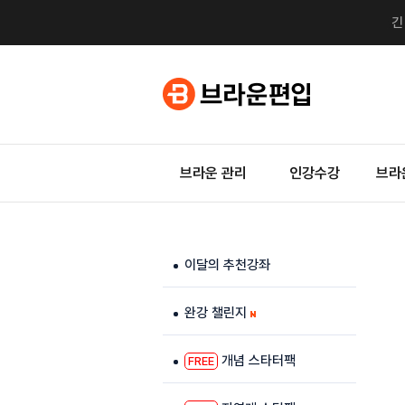
브라운 관리
인강수강
브라
이달의 추천강좌
완강 챌린지
개념 스타터팩
FREE