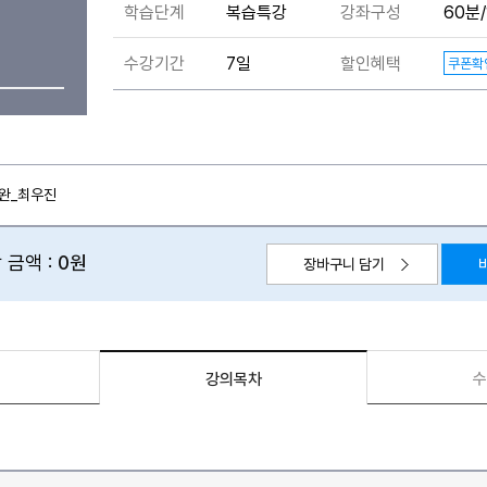
학습단계
복습특강
강좌구성
60분/
수강기간
7일
할인혜택
쿠폰확
보완_최우진
 금액 :
0원
장바구니 담기
수
강의목차