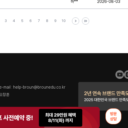
하**
2026-08-03
3
4
5
6
7
8
9
10
l : help-broun@brounedu.co.kr
 오창훈