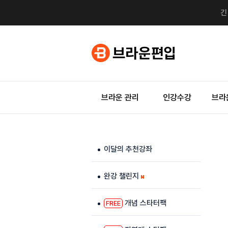
브라운 관리
인강수강
브라
이달의 추천강좌
완강 챌린지
개념 스타터팩
FREE