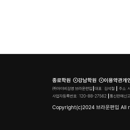
종로학원
강남학원
이용약관
개
㈜아이비김영 브라운편입┃대표 : 김석철 ┃ 주소: 서울특별시
사업자등록번호 : 120-88-27562 ┃통신판매신고
Copyright(c)2024 브라운편입 All ri