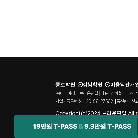
종로학원
강남학원
이용약관
개
㈜아이비김영 브라운편입┃대표 : 김석철 ┃ 주소: 서울특별시
사업자등록번호 : 120-88-27562 ┃통신판매신고
Copyright(c)2024 브라운편입 All ri