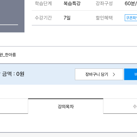
학습단계
복습특강
강좌구성
60분/
수강기간
7일
할인혜택
쿠폰확
보완_한아름
 금액 :
0원
장바구니 담기
수
강의목차