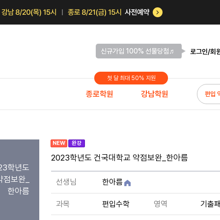
신규가입 100% 선물당첨♬
로그인/회
첫 달 최대 50% 지원
종로학원
강남학원
편입 
NEW
완강
2023학년도 건국대학교 약점보완_한아름
23학년도
약점보완_
선생님
한아름
한아름
과목
편입수학
영역
기출