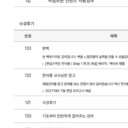
1강
약점보완 컨텐츠 자료첨부
수강후기
번호
제목
123
완벽
완 벽에가까운 강의입니다. 벽을 느낄만큼의 실력을 만들 수 있을겁
[편입수학은 한아름ㅣStep 1 편.한.개념] 베이직 : 벡터와 행렬
122
한아름 교수님만 믿고
해설강의를 듣고 문제를 보는 관점이 많이 달라졌습니다 역시 한아름
2027대비 7월 편입 모의고사 해설
121
수강후기
120
기초부터 탄탄하게 잡아주는 강의