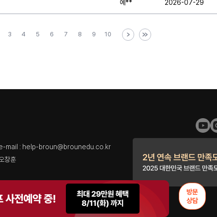
예**
2026-07-29
3
4
5
6
7
8
9
10
l : help-broun@brounedu.co.kr
 오창훈