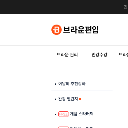
브라운 관리
인강수강
브라
이달의 추천강좌
완강 챌린지
개념 스타터팩
FREE