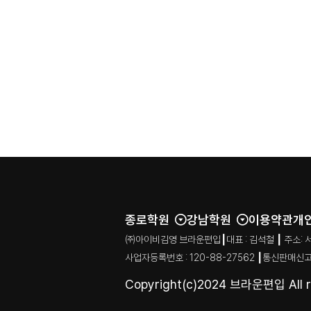
종로학원
강남학원
이용약관
개
㈜아이비김영 브라운편입┃대표 : 김석철 ┃ 주소: 서울특별시
사업자등록번호 : 120-88-27562 ┃통신판매신고
Copyright(c)2024 브라운편입 All ri