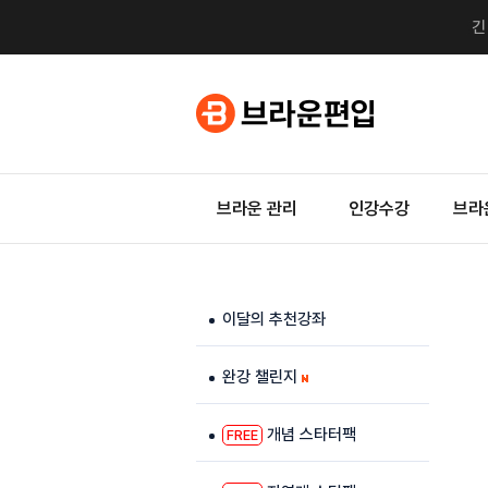
브라운 관리
인강수강
브라
이달의 추천강좌
완강 챌린지
개념 스타터팩
FREE