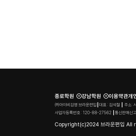
종로학원
강남학원
이용약관
개
㈜아이비김영 브라운편입┃대표 : 김석철 ┃ 주소: 서울특별시
사업자등록번호 : 120-88-27562 ┃통신판매신고
Copyright(c)2024 브라운편입 All ri