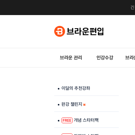
브라운 관리
인강수강
브라
이달의 추천강좌
완강 챌린지
개념 스타터팩
FREE