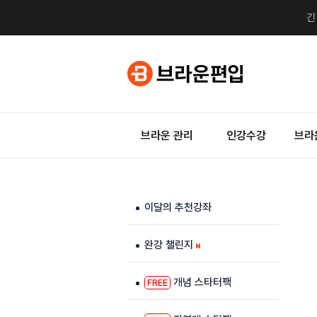
브라운 관리
인강수강
브라
이달의 추천강좌
완강 챌린지
개념 스타터팩
FREE