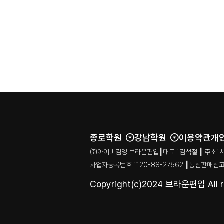
종로학원
강남학원
이용약관
개
㈜아이비김영 브라운편입┃대표 : 김석철 ┃ 주소: 서울특별시
사업자등록번호 : 120-88-27562 ┃통신판매신고
Copyright(c)2024 브라운편입 All ri