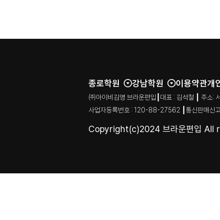
종로학원
강남학원
이용약관
개
㈜아이비김영 브라운편입┃대표 : 김석철 ┃ 주소: 서울특별시
사업자등록번호 : 120-88-27562 ┃통신판매신고
Copyright(c)2024 브라운편입 All ri