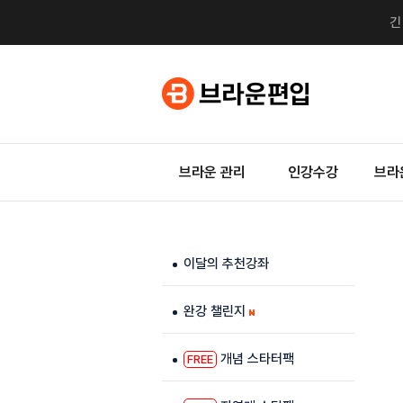
브라운 관리
인강수강
브라
이달의 추천강좌
완강 챌린지
개념 스타터팩
FREE