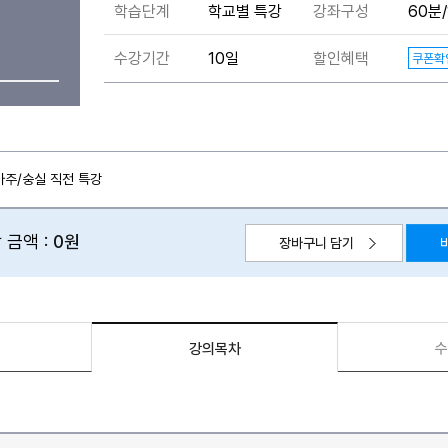
학습단계
학교별 특강
강좌구성
60분/
수강기간
10일
할인혜택
쿠폰확
/아주/숭실 직전 특강
 금액 :
0원
장바구니 담기
수
강의목차