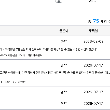
24분
75
총
개의 
글쓴이
등록일
하**
2026-08-03
다고 착각했던 부분들을 다시 짚어주어, 기본기를 회상해볼 수 있는 소중한 시간이었습니다
uency 기본문풀(+모의고사): 미적분학
엄**
2026-07-17
 고민을 하려했는데, 이런 강의가 편입 끝날때까지 있다면 편입을 해도 되겠다는 판단이 들었습니다! 
L COVER: 미적분학 1
엄**
2026-07-17
우**
2026-07-17