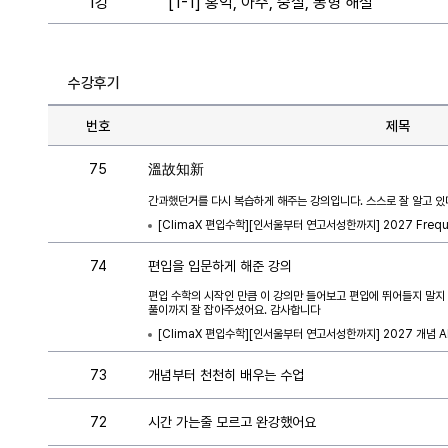
1강
[1-1] 홍익, 아주, 숭실, 동형 해설
수강후기
번호
제목
75
溫故知新
간과했던거를 다시 복습하게 해주는 강의입니다. 스스로 잘 알고 있
[ClimaX 편입수학][인서울부터 연고서성한까지] 2027 Freq
74
편입을 입문하게 해준 강의
편입 수학의 시작인 만큼 이 강의만 들어보고 편입에 뛰어들지 말지
풀이까지 잘 잡아주셨어요. 감사합니다
[ClimaX 편입수학][인서울부터 연고서성한까지] 2027 개념 AL
73
개념부터 천천히 배우는 수업
72
시간 가는줄 모르고 완강했어요