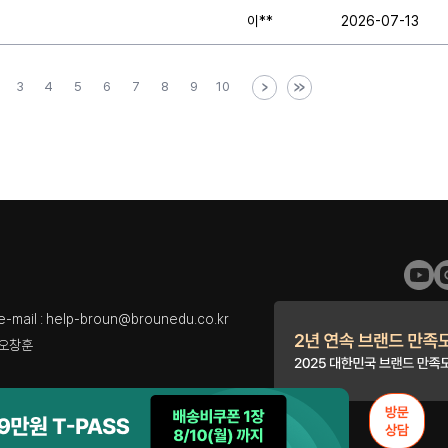
이**
2026-07-13
3
4
5
6
7
8
9
10
l : help-broun@brounedu.co.kr
 오창훈