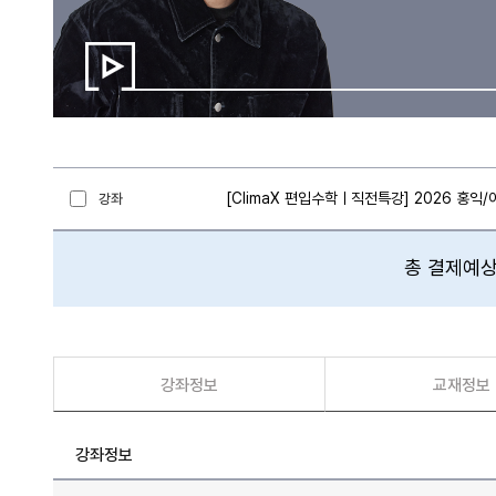
[ClimaX 편입수학ㅣ직전특강] 2026 홍익
강좌
총 결제예상
강좌정보
교재정보
강좌정보