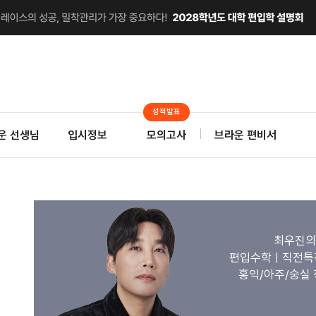
성적발표
운 선생님
입시정보
모의고사
브라운 편비서
최우진의 [
편입수학ㅣ직전특강]
홍익/아주/숭실 