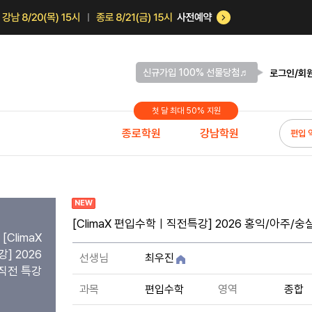
신규가입 100% 선물당첨♬
로그인/회
첫 달 최대 50% 지원
종로학원
강남학원
편입 
NEW
[ClimaX 편입수학ㅣ직전특강] 2026 홍익/아주/숭
ClimaX
 2026
선생님
최우진
직전 특강
과목
편입수학
영역
종합