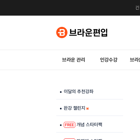
브라운 관리
인강수강
브라
이달의 추천강좌
완강 챌린지
개념 스타터팩
FREE