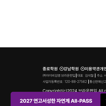
종로학원
강남학원
이용약관
개
㈜아이비김영 브라운편입┃대표 : 김석철 ┃ 주소: 서울특별시
사업자등록번호 : 120-88-27562 ┃통신판매신고
Copyright(c)2024 브라운편입 All ri