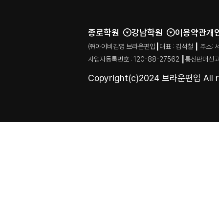
종로학원
강남학원
이용약관
개
㈜아이비김영 브라운편입┃대표 : 김석철 ┃ 주소: 서울특별시
사업자등록번호 : 120-88-27562 ┃통신판매신고
Copyright(c)2024 브라운편입 All ri