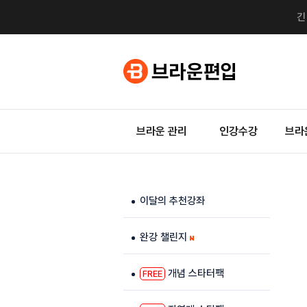
브라운 관리
인강수강
브라
이달의 추천강좌
완강 챌린지
개념 스타터팩
FREE