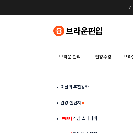
브라운 관리
인강수강
브라
이달의 추천강좌
완강 챌린지
개념 스타터팩
FREE