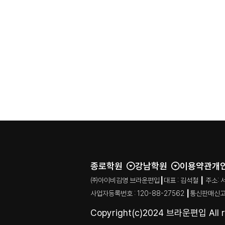
종로학원
강남학원
이용약관
개
㈜아이비김영 브라운편입┃대표 : 김석철 ┃ 주소: 서울특별시
사업자등록번호 : 120-88-27562 ┃통신판매신고
Copyright(c)2024 브라운편입 All ri