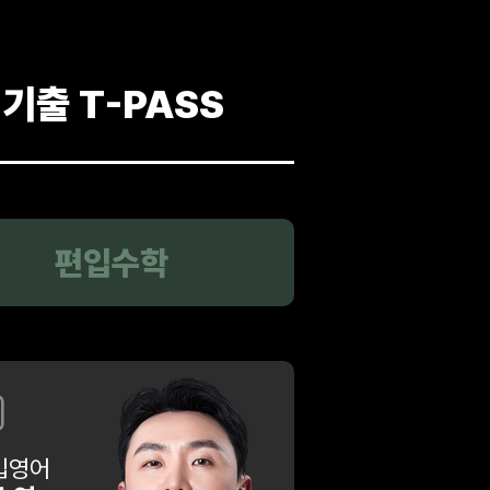
기출 T-PASS
편입수학
입영어