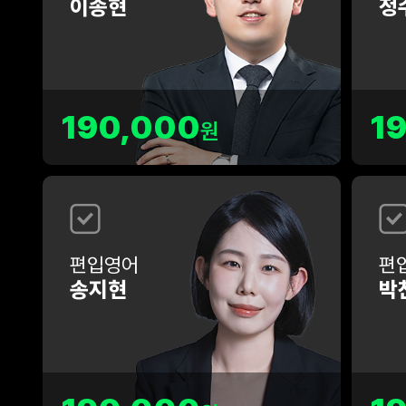
이종현
정
190,000
1
원
편입영어
편
송지현
박