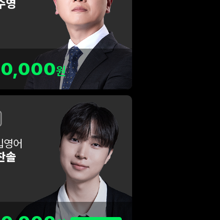
수영
90,000
원
입영어
찬솔