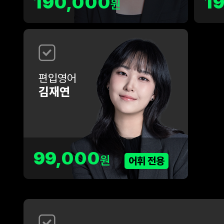
190,000
1
원
편입영어
김재연
99,000
원
어휘 전용