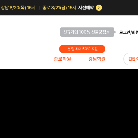
신규가입 100% 선물당첨♬
로그인/회
첫 달 최대 50% 지원
종로학원
강남학원
편입 