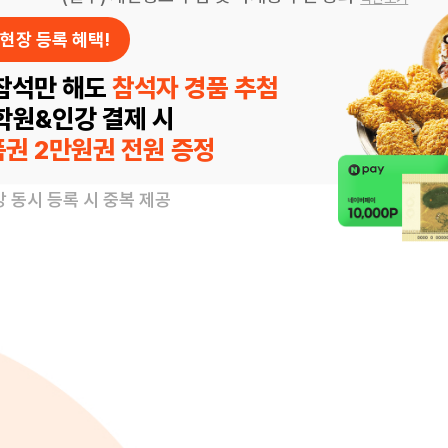
현장 등록 혜택!
참석만 해도
참석자 경품 추첨
 학원&인강 결제 시
권 2만원권 전원 증정
강 동시 등록 시 중복 제공
#2027편입 #역대급모