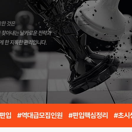
7편입 #역대급모집인원 #편입핵심정리 #초시생