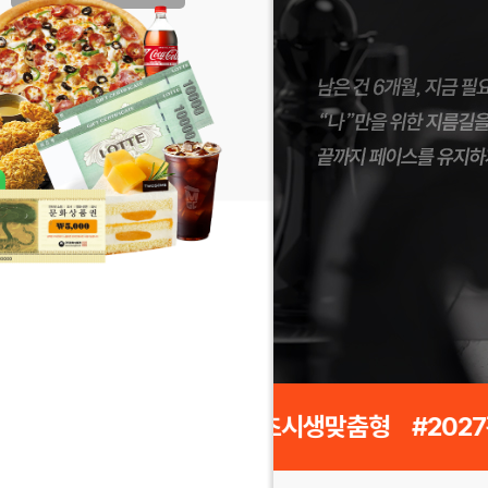
집인원 #편입핵심정리 #초시생맞춤형
#202