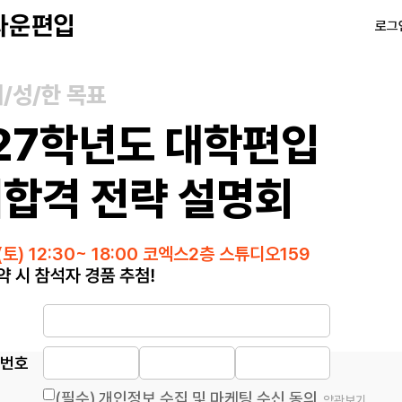
로그
서/성/한 목표
27학년도 대학편입
합격 전략 설명회
(토) 12:30~ 18:00 코엑스2층 스튜디오159
름
화번호
(필수) 개인정보 수집 및 마케팅 수신 동의
약관보기