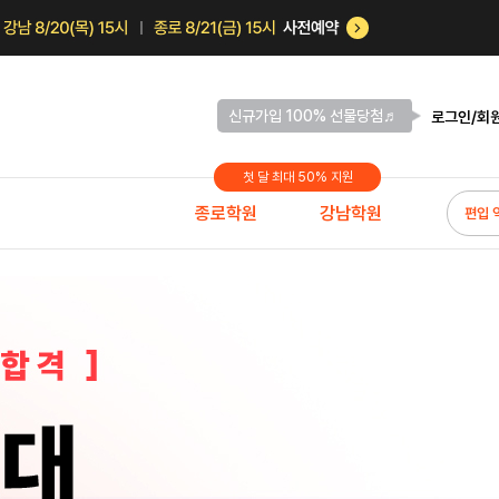
신규가입 100% 선물당첨♬
로그인/회
첫 달 최대 50% 지원
종로학원
강남학원
편입 