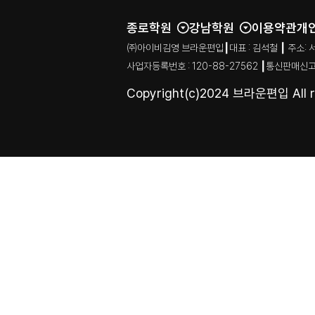
종로학원
강남학원
이용약관
개
㈜아이비김영 브라운편입┃대표 : 김석철 ┃ 주소: 서울특별시
사업자등록번호 : 120-88-27562 ┃통신판매신고
Copyright(c)2024 브라운편입 All ri