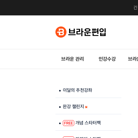
브라운 관리
인강수강
브라
이달의 추천강좌
완강 챌린지
개념 스타터팩
FREE